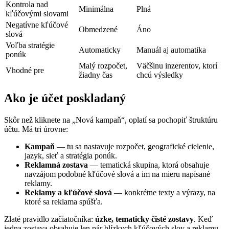
Kontrola nad
Minimálna
Plná
kľúčovými slovami
Negatívne kľúčové
Obmedzené
Áno
slová
Voľba stratégie
Automaticky
Manuál aj automatika
ponúk
Malý rozpočet,
Väčšinu inzerentov, ktorí
Vhodné pre
žiadny čas
chcú výsledky
Ako je účet poskladaný
Skôr než kliknete na „Nová kampaň“, oplatí sa pochopiť štruktúru
účtu. Má tri úrovne:
Kampaň
— tu sa nastavuje rozpočet, geografické cielenie,
jazyk, sieť a stratégia ponúk.
Reklamná zostava
— tematická skupina, ktorá obsahuje
navzájom podobné kľúčové slová a im na mieru napísané
reklamy.
Reklamy a kľúčové slová
— konkrétne texty a výrazy, na
ktoré sa reklama spúšťa.
Zlaté pravidlo začiatočníka:
úzke, tematicky čisté zostavy
. Keď
jedna zostava obsahuje len pár blízkych kľúčových slov a reklamu