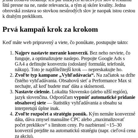
šitú presne na ne, rastie relevancia, a tým aj skóre kvality. Jedna
obrovská zostava so stovkou nesúrodých slov je naopak istou cestou
k drahým preklikom.
Prvá kampaň krok za krokom
Keď máte web pripravený a viete, čo ponúkate, postupujte takto:
Najprv nastavte meranie konverzií.
Bez neho neviete, čo
funguje, a optimalizujete naslepo. Prepojte Google Ads s
GA4 a definujte konverziu (odoslaný formulár, telefonát,
nákup). Toto je najdôležitejší krok — nepreskakujte ho.
Zvoľte typ kampane „Vyhľadávacia“.
Na začiatok sa držte
čistého vyhľadávania. Obsahovú sieť a Performance Max si
nechajte, až keď budete mať dáta a skúsenosti.
Nastavte cielenie.
Lokalita Slovensko (alebo užší región),
jazyk slovenčina. Odporúčam
vypnúť automatické pridanie
obsahovej siete
— štatistiky vyhľadávania a obsahu sa
interpretujú úplne inak.
Zvoľte rozpočet a stratégiu ponúk.
Kým nemáte konverzné
dáta, dáva zmysel manuálne CPC alebo „maximalizovať
počet preklikov“ s limitom ceny. Po nazbieraní ~15–30
konverzií prejdite na automatickú stratégiu (napr. cieľová cena
za akciu).