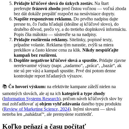
Pridajte kľúčové slová do úzkych zostáv.
Na štart
preferujte
frázovú zhodu
pred čistou voľnou — voľná zhoda
bez dát dokáže prepáliť rozpočet na nesúvisiace dopyty.
Napíšte responzívnu reklamu.
Do prvého nadpisu dajte
presne to, čo ľudia hľadajú (ideálne aj kľúčové slovo), do
druhého dôvod, prečo vy, a do tretieho doplnkovú informáciu.
Popis číta málokto — sústreďte sa na nadpisy.
Pridajte rozšírenia reklamy.
Sitelinky, popisné texty,
prípadne volanie. Reklama tým narastie, zvýši sa miera
preklikov a často klesne cena za klik.
Nikdy nespúšťajte
kampaň bez rozšírení.
Doplňte negatívne kľúčové slová a spustite.
Pridajte zjavne
nerelevantné výrazy (napr. „zadarmo“, „práca“, „bazár“, ak
nie sú pre vás) a kampaň spustite. Prvé dni potom denne
kontrolujte report hľadaných výrazov.
📚
Čo hovorí výskum:
na efektivite kampane záleží nielen na
samotných slovách, ale aj na ich
kategórii a type zhody
(
Information Systems Research
), pričom návrh kľúčových slov by
mal zohľadňovať aj
objem vyhľadávania
daného typu produktu
(
Review of Marketing Science, 2024
). Inými slovami — slová
netreba len „nahádzať“, ale premyslene roztriediť.
Koľko peňazí a času počítať