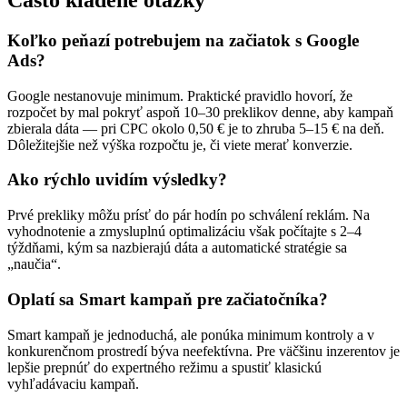
Často kladené otázky
Koľko peňazí potrebujem na začiatok s Google
Ads?
Google nestanovuje minimum. Praktické pravidlo hovorí, že
rozpočet by mal pokryť aspoň 10–30 preklikov denne, aby kampaň
zbierala dáta — pri CPC okolo 0,50 € je to zhruba 5–15 € na deň.
Dôležitejšie než výška rozpočtu je, či viete merať konverzie.
Ako rýchlo uvidím výsledky?
Prvé prekliky môžu prísť do pár hodín po schválení reklám. Na
vyhodnotenie a zmysluplnú optimalizáciu však počítajte s 2–4
týždňami, kým sa nazbierajú dáta a automatické stratégie sa
„naučia“.
Oplatí sa Smart kampaň pre začiatočníka?
Smart kampaň je jednoduchá, ale ponúka minimum kontroly a v
konkurenčnom prostredí býva neefektívna. Pre väčšinu inzerentov je
lepšie prepnúť do expertného režimu a spustiť klasickú
vyhľadávaciu kampaň.