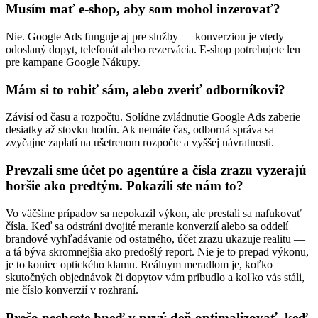
Musím mať e-shop, aby som mohol inzerovať?
Nie. Google Ads funguje aj pre služby — konverziou je vtedy
odoslaný dopyt, telefonát alebo rezervácia. E-shop potrebujete len
pre kampane Google Nákupy.
Mám si to robiť sám, alebo zveriť odborníkovi?
Závisí od času a rozpočtu. Solídne zvládnutie Google Ads zaberie
desiatky až stovku hodín. Ak nemáte čas, odborná správa sa
zvyčajne zaplatí na ušetrenom rozpočte a vyššej návratnosti.
Prevzali sme účet po agentúre a čísla zrazu vyzerajú
horšie ako predtým. Pokazili ste nám to?
Vo väčšine prípadov sa nepokazil výkon, ale prestali sa nafukovať
čísla. Keď sa odstráni dvojité meranie konverzií alebo sa oddelí
brandové vyhľadávanie od ostatného, účet zrazu ukazuje realitu —
a tá býva skromnejšia ako predošlý report. Nie je to prepad výkonu,
je to koniec optického klamu. Reálnym meradlom je, koľko
skutočných objednávok či dopytov vám pribudlo a koľko vás stáli,
nie číslo konverzií v rozhraní.
Prečo nechcete hneď v prvý deň optimalizovať, keď