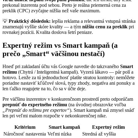
prekonal inzerenta pod sebou. Preto je reálna priemerná cena za
preklik (CPC) zvyčajne nižšia než vaše maximum.
💡
Praktický dôsledok:
lepšia reklama a relevantná vstupná stránka
znamenajú vyššie skóre kvality — a tým
nižšiu cenu za preklik
pri
rovnakej pozícii. Kvalita doslova šetrí peniaze.
Expertný režim vs Smart kampaň (a
prečo „Smart“ väčšinou nestačí)
Hneď pri zakladaní účtu vás Google navedie do takzvaného
Smart
režimu
(Chytrá / Inteligentná kampaň). Vyzerá lákavo — pár polí a
hotovo. Lenže za tú jednoduchosť platíte stratou kontroly: nemôžete
poriadne nastaviť kľúčové slová, typy zhody, negatíva ani ponuky a
len ťažko reagujete na to, čo sa v účte deje.
Pre väčšinu inzerentov v konkurenčnom prostredí preto odporúčam
prepnúť do expertného režimu
(na úvodnej obrazovke voľba
„Prepnúť do režimu pre expertov“
). Smart kampaň má zmysel snáď
len pri veľmi malom rozpočte v nekonkurenčnej nike.
Kritérium
Smart kampaň
Expertný režim
Náročnosť nastavenia
Veľmi nízka
Stredná až vyššia