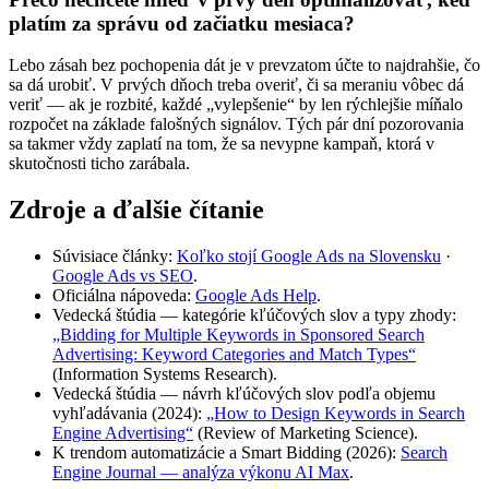
platím za správu od začiatku mesiaca?
Lebo zásah bez pochopenia dát je v prevzatom účte to najdrahšie, čo
sa dá urobiť. V prvých dňoch treba overiť, či sa meraniu vôbec dá
veriť — ak je rozbité, každé „vylepšenie“ by len rýchlejšie míňalo
rozpočet na základe falošných signálov. Tých pár dní pozorovania
sa takmer vždy zaplatí na tom, že sa nevypne kampaň, ktorá v
skutočnosti ticho zarábala.
Zdroje a ďalšie čítanie
Súvisiace články:
Koľko stojí Google Ads na Slovensku
·
Google Ads vs SEO
.
Oficiálna nápoveda:
Google Ads Help
.
Vedecká štúdia — kategórie kľúčových slov a typy zhody:
„Bidding for Multiple Keywords in Sponsored Search
Advertising: Keyword Categories and Match Types“
(Information Systems Research).
Vedecká štúdia — návrh kľúčových slov podľa objemu
vyhľadávania (2024):
„How to Design Keywords in Search
Engine Advertising“
(Review of Marketing Science).
K trendom automatizácie a Smart Bidding (2026):
Search
Engine Journal — analýza výkonu AI Max
.