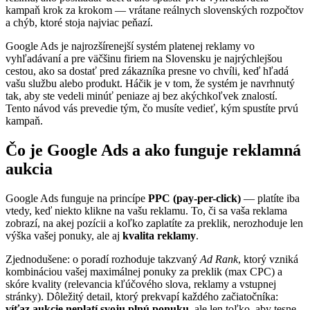
kampaň krok za krokom — vrátane reálnych slovenských rozpočtov
a chýb, ktoré stoja najviac peňazí.
Google Ads je najrozšírenejší systém platenej reklamy vo
vyhľadávaní a pre väčšinu firiem na Slovensku je najrýchlejšou
cestou, ako sa dostať pred zákazníka presne vo chvíli, keď hľadá
vašu službu alebo produkt. Háčik je v tom, že systém je navrhnutý
tak, aby ste vedeli minúť peniaze aj bez akýchkoľvek znalostí.
Tento návod vás prevedie tým, čo musíte vedieť, kým spustíte prvú
kampaň.
Čo je Google Ads a ako funguje reklamná
aukcia
Google Ads funguje na princípe
PPC (pay-per-click)
— platíte iba
vtedy, keď niekto klikne na vašu reklamu. To, či sa vaša reklama
zobrazí, na akej pozícii a koľko zaplatíte za preklik, nerozhoduje len
výška vašej ponuky, ale aj
kvalita reklamy
.
Zjednodušene: o poradí rozhoduje takzvaný
Ad Rank
, ktorý vzniká
kombináciou vašej maximálnej ponuky za preklik (max CPC) a
skóre kvality (relevancia kľúčového slova, reklamy a vstupnej
stránky). Dôležitý detail, ktorý prekvapí každého začiatočníka:
víťaz aukcie neplatí svoju plnú ponuku
, ale len toľko, aby tesne