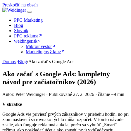
Preskočiť na obsah
PPC Marketing
Blog
Slovník
PPC reklama
weidinger.sk
Mikroinvestor
Marketingový kurz
Domov
›
Blog
›
Ako začať s Google Ads
Ako začať s Google Ads: kompletný
návod pre začiatočníkov (2026)
Autor: Peter Weidinger · Publikované 27. 2. 2026 · čítanie ~9 min
V skratke
Google Ads vie priviesť prvých zákazníkov v priebehu hodín, no pri
zlom nastavení sa rovnako rýchlo míňa rozpočet. V tomto návode
zistíte, ako funguje reklamná aukcia, prečo sa vyhnúť „Smart“
režimu, ako poskladať účet a ako spustiť prvú vyhľadávaciu