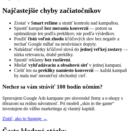
Najčastejšie chyby začiatočníkov
Zostať v
Smart režime
a stratiť kontrolu nad kampaňou.
Spustiť kampaň
bez merania konverzií
— potom sa
optimalizuje len podľa preklikov, nie podľa výsledkov.
Použiť
čistú voľnú zhodu
kľúčových slov bez negatív a
nechať Google míňať na nesúvisiace dopyty.
Nahádzať všetky kľúčové slová do
jednej veľkej zostavy
—
nízka relevancia, drahé prekliky.
Spustiť reklamy
bez rozšírení
.
Miešať
vyhľadávaciu a obsahovú sieť
v jednej kampani.
Cieliť len na
prekliky namiesto konverzií
— každá kampaň
by mala mať merateľný obchodný cieľ.
Nechce sa vám stráviť 100 hodín učením?
Spravujem Google Ads kampane pre slovenské firmy a e-shopy s
dôrazom na reálnu návratnosť. Pri modeli „skin in the game“
investujem do vášho marketingu aj vlastný kapitál.
Zistiť, ako to funguje →