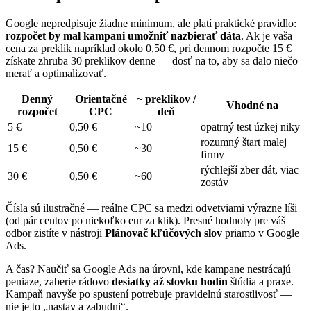
Google nepredpisuje žiadne minimum, ale platí praktické pravidlo:
rozpočet by mal kampani umožniť nazbierať dáta
. Ak je vaša
cena za preklik napríklad okolo 0,50 €, pri dennom rozpočte 15 €
získate zhruba 30 preklikov denne — dosť na to, aby sa dalo niečo
merať a optimalizovať.
Denný
Orientačné
~ preklikov /
Vhodné na
rozpočet
CPC
deň
5 €
0,50 €
~10
opatrný test úzkej niky
rozumný štart malej
15 €
0,50 €
~30
firmy
rýchlejší zber dát, viac
30 €
0,50 €
~60
zostáv
Čísla sú ilustračné — reálne CPC sa medzi odvetviami výrazne líši
(od pár centov po niekoľko eur za klik). Presné hodnoty pre váš
odbor zistíte v nástroji
Plánovač kľúčových slov
priamo v Google
Ads.
A čas? Naučiť sa Google Ads na úrovni, kde kampane nestrácajú
peniaze, zaberie rádovo
desiatky až stovku hodín
štúdia a praxe.
Kampaň navyše po spustení potrebuje pravidelnú starostlivosť —
nie je to „nastav a zabudni“.